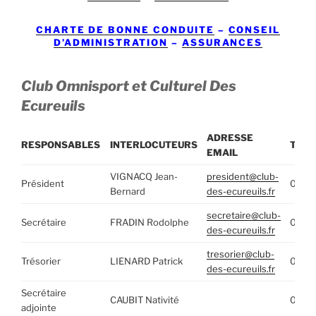
CHARTE DE BONNE CONDUITE
–
CONSEIL
D’ADMINISTRATION
–
ASSURANCES
Club Omnisport et Culturel Des
Ecureuils
ADRESSE
RESPONSABLES
INTERLOCUTEURS
TELE
EMAIL
VIGNACQ Jean-
president@club-
Président
06.20
Bernard
des-ecureuils.fr
secretaire@club-
Secrétaire
FRADIN Rodolphe
06.80
des-ecureuils.fr
tresorier@club-
Trésorier
LIENARD Patrick
06.77
des-ecureuils.fr
Secrétaire
CAUBIT Nativité
06.59
adjointe