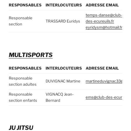
RESPONSABLES
INTERLOCUTEURS
ADRESSE EMAIL
T
temps-danse@club-
Responsable
TRASSARD Euridys
des-ecureuils.fr
06
section
eyridysm@hotmail.fr
MULTISPORTS
RESPONSABLES
INTERLOCUTEURS
ADRESSE EMAIL
Responsable
DUVIGNAC Martine
martineduvignac33@gma
section adultes
Responsable
VIGNACQ Jean-
ems@club-des-ecureuils.
section enfants
Bernard
JU JITSU