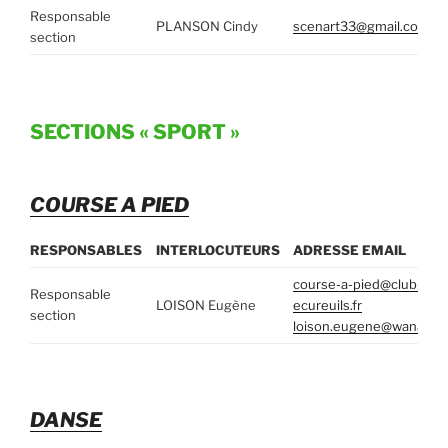
Responsable
PLANSON Cindy
scenart33@gmail.com
section
SECTIONS « SPORT »
COURSE A PIED
RESPONSABLES
INTERLOCUTEURS
ADRESSE EMAIL
course-a-pied@club-des
Responsable
LOISON Eugène
ecureuils.fr
section
loison.eugene@wanadoo.
DANSE