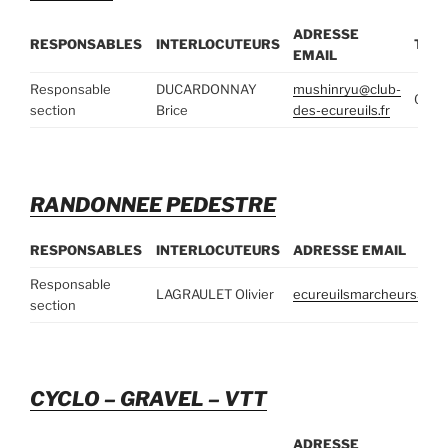
ADRESSE
RESPONSABLES
INTERLOCUTEURS
TEL
EMAIL
Responsable
DUCARDONNAY
mushinryu@club-
06.32
section
Brice
des-ecureuils.fr
RANDONNEE PEDESTRE
RESPONSABLES
INTERLOCUTEURS
ADRESSE EMAIL
Responsable
LAGRAULET Olivier
ecureuilsmarcheurs33@
section
CYCLO – GRAVEL – VTT
ADRESSE