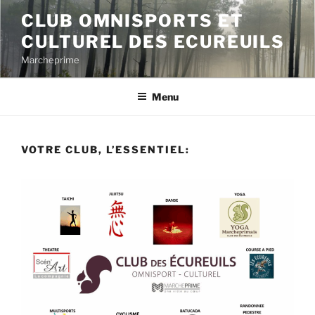
Aller
CLUB OMNISPORTS ET
au
CULTUREL DES ECUREUILS
contenu
principal
Marcheprime
Menu
VOTRE CLUB, L’ESSENTIEL: