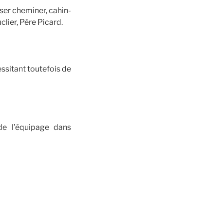
sser cheminer, cahin-
clier, Père Picard.
essitant toutefois de
de l’équipage dans