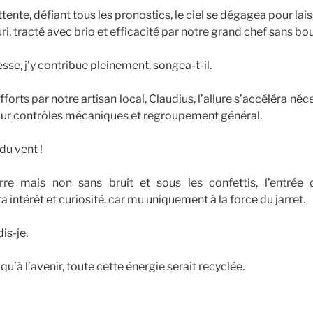
tente, défiant tous les pronostics, le ciel se dégagea pour lai
ri, tracté avec brio et efficacité par notre grand chef sans bou
se, j’y contribue pleinement, songea-t-il.
orts par notre artisan local, Claudius, l’allure s’accéléra néc
ur contrôles mécaniques et regroupement général.
du vent !
rre mais non sans bruit et sous les confettis, l’entrée 
intérêt et curiosité, car mu uniquement à la force du jarret.
is-je.
à l’avenir, toute cette énergie serait recyclée.