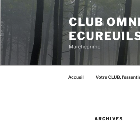
Aller
au
CLUB OMN
contenu
principal
ECUREUIL
Marcheprime
Accueil
Votre CLUB, l’essentie
ARCHIVES