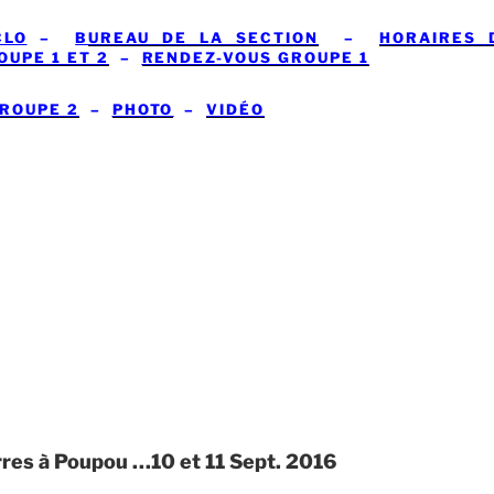
LO
–
B
UREAU DE LA SECTION
–
HORAIRES 
UPE 1 ET 2
–
RENDEZ-VOUS GROUPE 1
ROUPE 2
–
PHOTO
–
VIDÉO
erres à Poupou …10 et 11 Sept. 2016