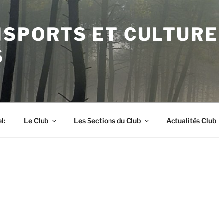
ISPORTS ET CULTURE
S
l:
Le Club
Les Sections du Club
Actualités Club