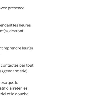
 avec présence
pendant les heures
nt(s), devront
nt reprendre leur(s)
.
t contactés par tout
s (gendarmerie).
pose que le
tif d’arrêter les
riel et la douche