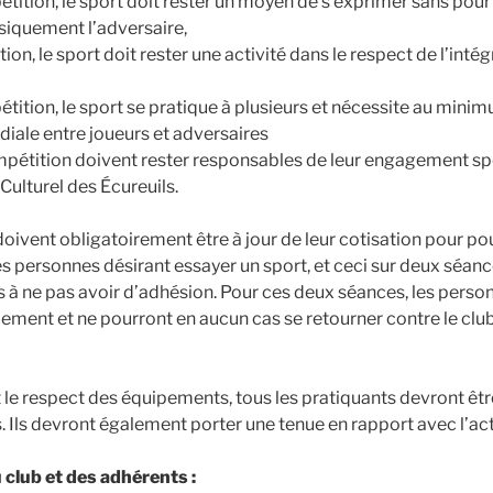
étition, le sport doit rester un moyen de s’exprimer sans pou
iquement l’adversaire,
ion, le sport doit rester une activité dans le respect de l’inté
étition, le sport se pratique à plusieurs et nécessite au mini
ale entre joueurs et adversaires
mpétition doivent rester responsables de leur engagement spo
Culturel des Écureuils.
oivent obligatoirement être à jour de leur cotisation pour pou
les personnes désirant essayer un sport, et ceci sur deux séa
es à ne pas avoir d’adhésion. Pour ces deux séances, les perso
ement et ne pourront en aucun cas se retourner contre le clu
t le respect des équipements, tous les pratiquants devront êt
 Ils devront également porter une tenue en rapport avec l’act
 club et des adhérents :