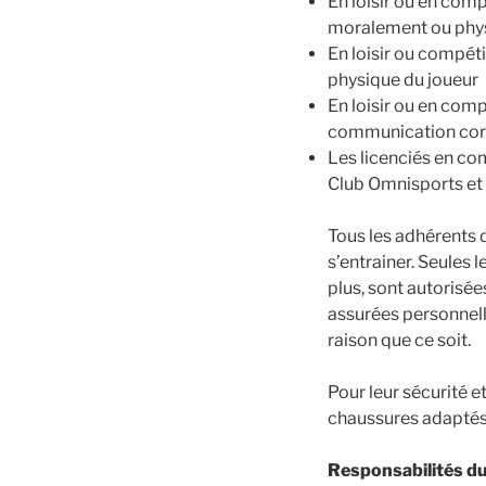
En loisir ou en comp
moralement ou phys
En loisir ou compétit
physique du joueur
En loisir ou en comp
communication cordi
Les licenciés en co
Club Omnisports et 
Tous les adhérents d
s’entrainer. Seules 
plus, sont autorisé
assurées personnell
raison que ce soit.
Pour leur sécurité e
chaussures adaptés.
Responsabilités du