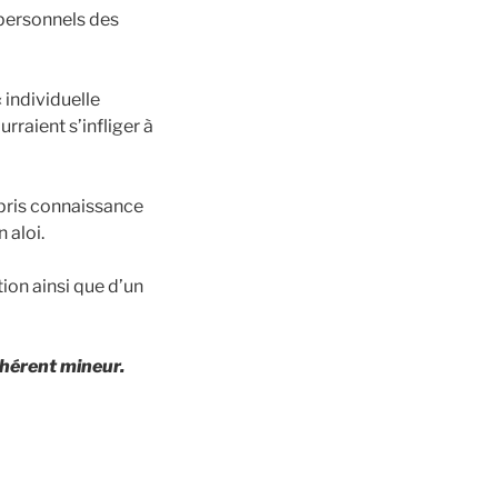
 personnels des
 individuelle
raient s’infliger à
t pris connaissance
 aloi.
ion ainsi que d’un
dhérent mineur.