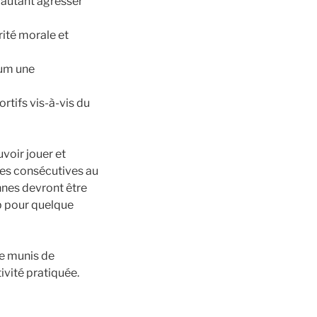
r autant agresser
grité morale et
mum une
rtifs vis-à-vis du
voir jouer et
nces consécutives au
nnes devront être
b pour quelque
re munis de
ivité pratiquée.