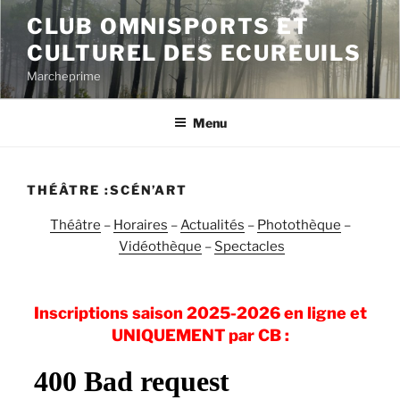
Aller
CLUB OMNISPORTS ET
au
CULTUREL DES ECUREUILS
contenu
principal
Marcheprime
Menu
THÉÂTRE :SCÉN’ART
Théâtre
–
Horaires
–
Actualités
–
Photothèque
–
Vidéothèque
–
Spectacles
Inscriptions saison 2025-2026 en ligne et
UNIQUEMENT par CB :