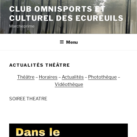
Aller
CLUB OMNISPORTS ET
au
CULTUREL DES ECUREUILS
contenu
principal
Marcheprime
Menu
ACTUALITÉS THÉÂTRE
Théâtre
–
Horaires
–
Actualités
–
Photothèque
–
Vidéothèque
SOIREE THEATRE