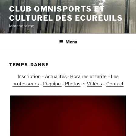
Aller
CLUB OMNISPORTS ET
au
CULTUREL DES ECUREUILS
contenu
principal
Marcheprime
Menu
TEMPS-DANSE
Inscription
–
Actualités
–
Horaires et tarifs
–
Les
professeurs
–
L’équipe
–
Photos
et
Vidéos
–
Contact