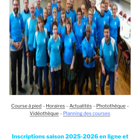
Course à pied
–
Horaires
–
Actualités
–
Photothèque
–
Vidéothèque
–
Planning des courses
Inscriptions saison 2025-2026 en ligne et