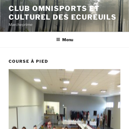
Aller
CLUB OMNISPORTS ET
au
CULTUREL DES ECUREUILS
contenu
principal
Marcheprime
Menu
COURSE À PIED