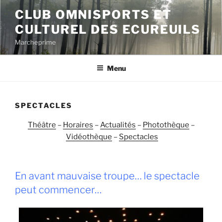
Aller
CLUB OMNISPORTS ET
au
CULTUREL DES ECUREUILS
contenu
principal
Marcheprime
Menu
SPECTACLES
Théâtre
–
Horaires
–
Actualités
–
Photothèque
–
Vidéothèque
–
Spectacles
En avant mauvaise troupe… le spectacle
peut commencer…