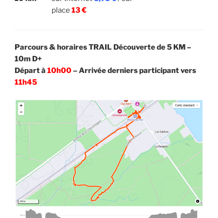
place
13
€
Parcours & horaires TRAIL Découverte de 5 KM –
10m D+
Départ à
10h00
– Arrivée derniers participant vers
11h45