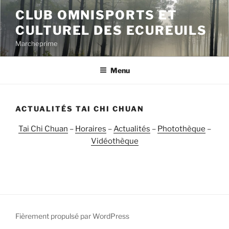
Aller
CLUB OMNISPORTS ET
au
CULTUREL DES ECUREUILS
contenu
principal
Marcheprime
Menu
ACTUALITÉS TAI CHI CHUAN
Tai Chi Chuan
–
Horaires
–
Actualités
–
Photothèque
–
Vidéothèque
Fièrement propulsé par WordPress