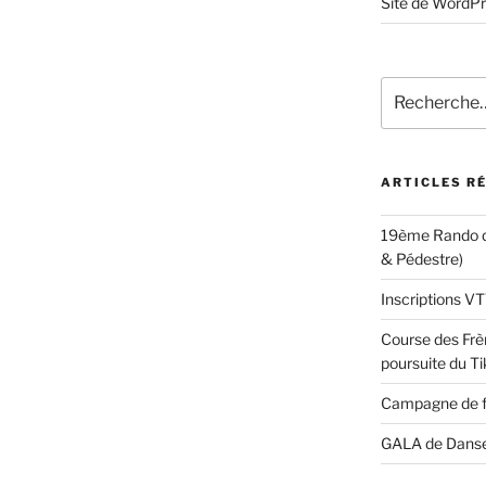
Site de WordP
Recherche
pour
:
ARTICLES R
19ème Rando d
& Pédestre)
Inscriptions 
Course des Frèr
poursuite du Ti
Campagne de 
GALA de Dans