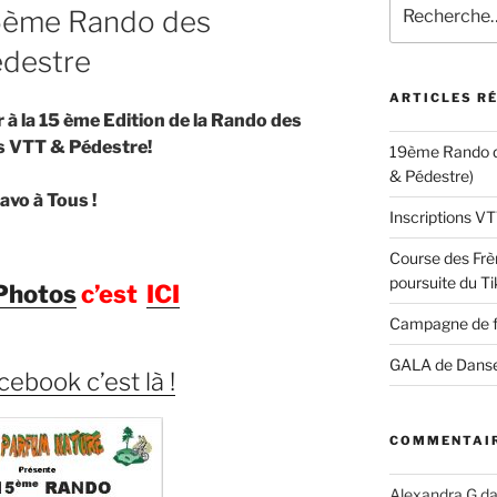
Recherche
15ème Rando des
pour
:
édestre
ARTICLES R
r à la 15 ème Edition de la Rando des
s VTT & Pédestre!
19ème Rando d
& Pédestre)
avo à Tous !
Inscriptions 
Course des Frèr
poursuite du Ti
Photos
c’est
ICI
Campagne de 
GALA de Dans
cebook c’est là !
COMMENTAIR
Alexandra G
d