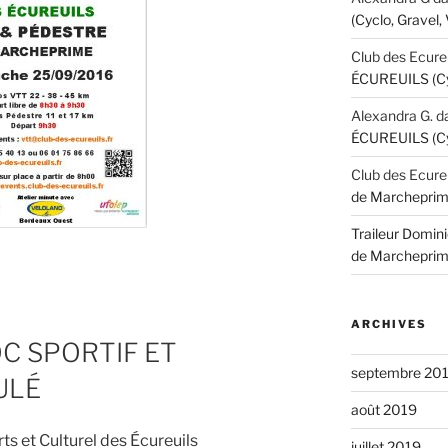
(Cyclo, Gravel,
Club des Ecure
ÉCUREUILS (Cyc
Alexandra G.
d
ÉCUREUILS (Cyc
Club des Ecure
de Marcheprim
Traileur Domini
de Marcheprim
ARCHIVES
OC SPORTIF ET
septembre 20
ULÉ
août 2019
s et Culturel des Écureuils
juillet 2019