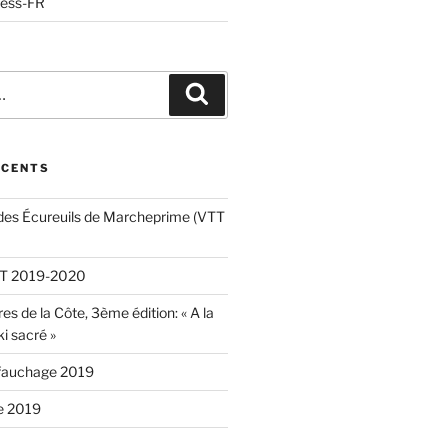
ress-FR
Recherche
ÉCENTS
es Écureuils de Marcheprime (VTT
VTT 2019-2020
es de la Côte, 3ème édition: « A la
ki sacré »
fauchage 2019
e 2019