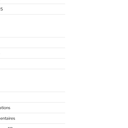
15
S
ations
entaires