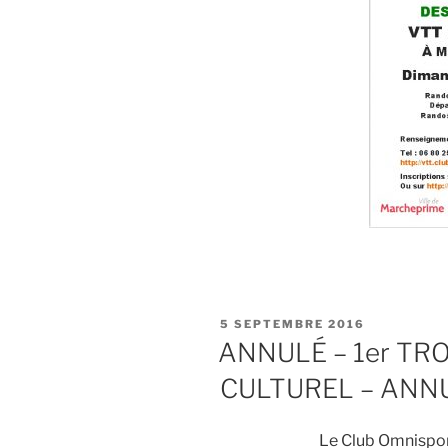
PUBLIÉ
5 SEPTEMBRE 2016
LE
ANNULÉ – 1er TR
CULTUREL – ANN
Le Club Omnisport