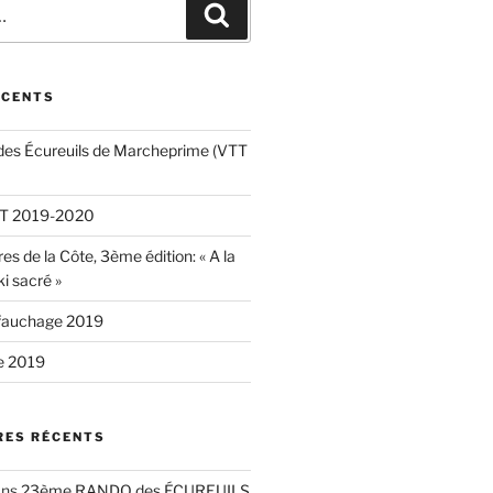
Recherche
ÉCENTS
es Écureuils de Marcheprime (VTT
VTT 2019-2020
es de la Côte, 3ème édition: « A la
ki sacré »
fauchage 2019
e 2019
ES RÉCENTS
ans
23ème RANDO des ÉCUREUILS