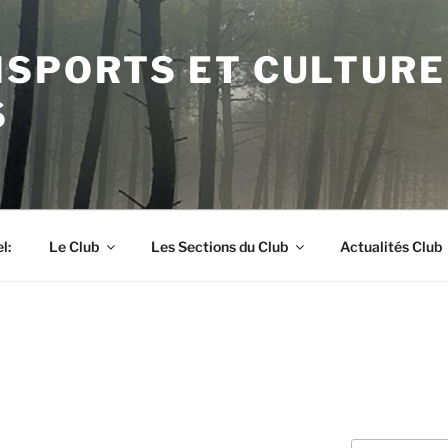
ISPORTS ET CULTURE
S
l:
Le Club
Les Sections du Club
Actualités Club