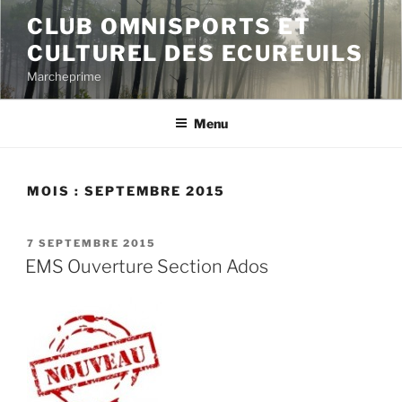
Aller
CLUB OMNISPORTS ET
au
CULTUREL DES ECUREUILS
contenu
principal
Marcheprime
Menu
MOIS :
SEPTEMBRE 2015
PUBLIÉ
7 SEPTEMBRE 2015
LE
EMS Ouverture Section Ados