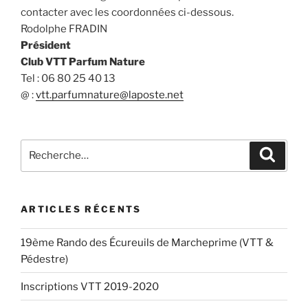
contacter avec les coordonnées ci-dessous.
Rodolphe FRADIN
Président
Club VTT Parfum Nature
Tel : 06 80 25 40 13
@ :
vtt.parfumnature@laposte.net
Recherche
Recher
pour
:
ARTICLES RÉCENTS
19ème Rando des Écureuils de Marcheprime (VTT &
Pédestre)
Inscriptions VTT 2019-2020