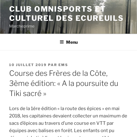
Aller
CLUB OMNISPORTS ET
au
CULTUREL DES ECUREUILS
contenu
principal
Marcheprime
Menu
PUBLIÉ
10 JUILLET 2019
PAR
EMS
LE
Course des Frères de la Côte,
3ème édition: « A la poursuite du
Tiki sacré »
Lors de la 1ére édition « la route des épices » en mai
2018, les capitaines devaient collecter un maximum de
sacs d’épices au travers d’une course en VTT par
équipes avec balises en forêt. Les enfants ont pu