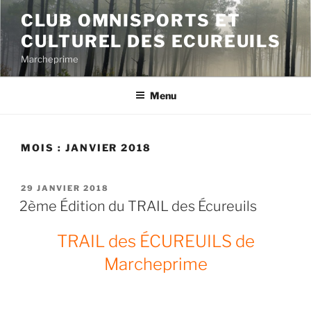
Aller
CLUB OMNISPORTS ET
au
CULTUREL DES ECUREUILS
contenu
principal
Marcheprime
Menu
MOIS :
JANVIER 2018
PUBLIÉ
29 JANVIER 2018
LE
2ème Édition du TRAIL des Écureuils
TRAIL des ÉCUREUILS de
Marcheprime