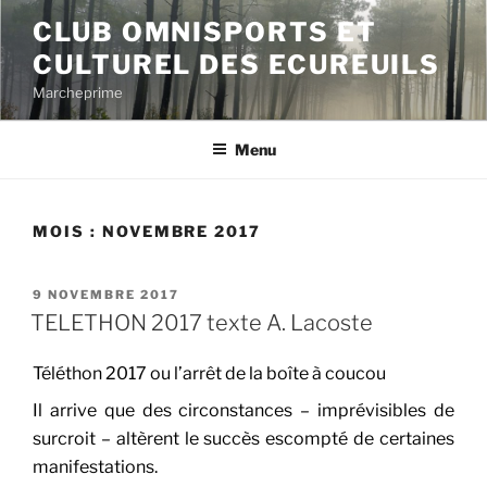
Aller
CLUB OMNISPORTS ET
au
CULTUREL DES ECUREUILS
contenu
principal
Marcheprime
Menu
MOIS :
NOVEMBRE 2017
PUBLIÉ
9 NOVEMBRE 2017
LE
TELETHON 2017 texte A. Lacoste
Téléthon 2017 ou l’arrêt de la boîte à coucou
Il arrive que des circonstances – imprévisibles de
surcroit – altèrent le succès escompté de certaines
manifestations.