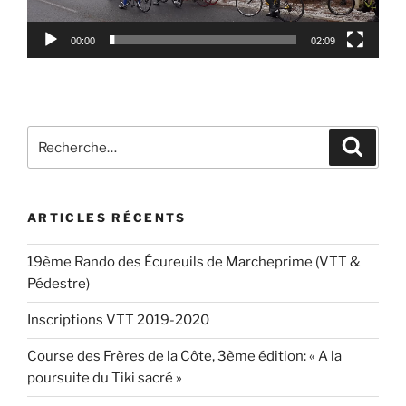
00:00
02:09
Recherche
Recher
pour
:
ARTICLES RÉCENTS
19ème Rando des Écureuils de Marcheprime (VTT &
Pédestre)
Inscriptions VTT 2019-2020
Course des Frères de la Côte, 3ème édition: « A la
poursuite du Tiki sacré »