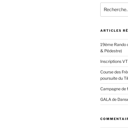
Recherche
pour
:
ARTICLES R
19ème Rando d
& Pédestre)
Inscriptions 
Course des Frèr
poursuite du Ti
Campagne de 
GALA de Dans
COMMENTAIR