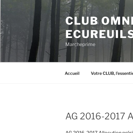
Aller
au
CLUB OMN
contenu
principal
ECUREUIL
Marcheprime
Accueil
Votre CLUB, l’essentie
AG 2016-2017 Al
AG 2016-2017 Allocution prés