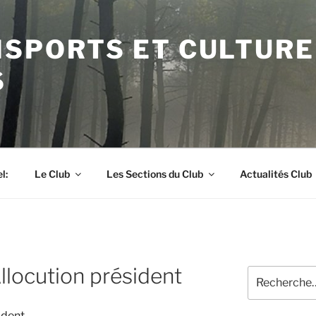
ISPORTS ET CULTURE
S
l:
Le Club
Les Sections du Club
Actualités Club
locution président
Recherche
pour
:
ident