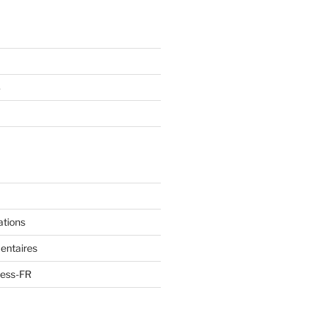
S
ations
entaires
ress-FR