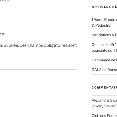
ARTICLES R
19ème Rando d
& Pédestre)
re
Inscriptions 
Course des Frèr
s publiée.
Les champs obligatoires sont
poursuite du Ti
Campagne de 
GALA de Dans
COMMENTAIR
Alexandra G
d
(Cyclo, Gravel,
Club des Ecure