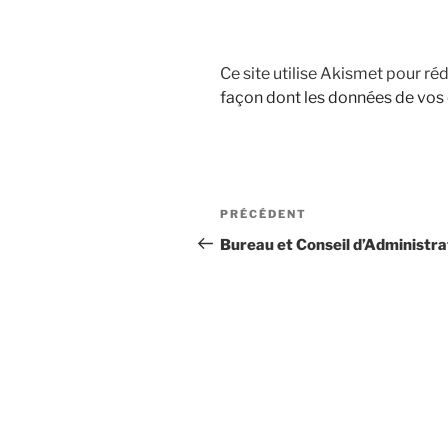
Ce site utilise Akismet pour réd
façon dont les données de vos
Navigation
Article
PRÉCÉDENT
de
précédent
Bureau et Conseil d’Administra
l’article