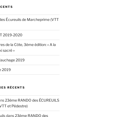
ÉCENTS
es Écureuils de Marcheprime (VTT
VTT 2019-2020
es de la Côte, 3ème édition: « A la
ki sacré »
fauchage 2019
e 2019
ES RÉCENTS
ans
23ème RANDO des ÉCUREUILS
 VTT et Pédestre)
uils
dans
23ème RANDO des