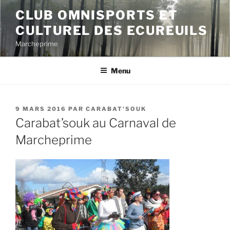
Aller
CLUB OMNISPORTS ET
au
CULTUREL DES ECUREUILS
contenu
principal
Marcheprime
Menu
PUBLIÉ
9 MARS 2016
PAR
CARABAT'SOUK
LE
Carabat’souk au Carnaval de
Marcheprime