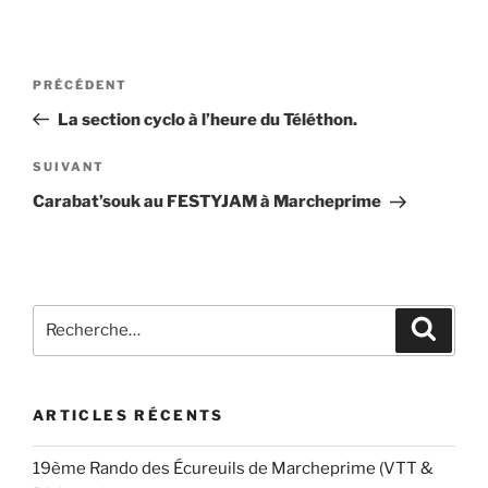
Navigation
Article
PRÉCÉDENT
de
précédent
La section cyclo à l’heure du Téléthon.
l’article
Article
SUIVANT
suivant
Carabat’souk au FESTYJAM à Marcheprime
Recherche
Recher
pour
:
ARTICLES RÉCENTS
19ème Rando des Écureuils de Marcheprime (VTT &